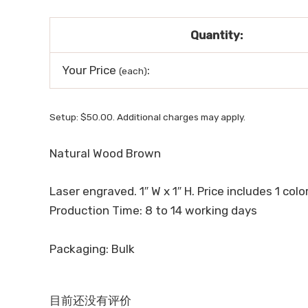
Quantity:
Your Price
:
(each)
Setup: $50.00. Additional charges may apply.
Natural Wood Brown
Laser engraved. 1″ W x 1″ H. Price includes 1 color,
Production Time: 8 to 14 working days
Packaging: Bulk
目前还没有评价