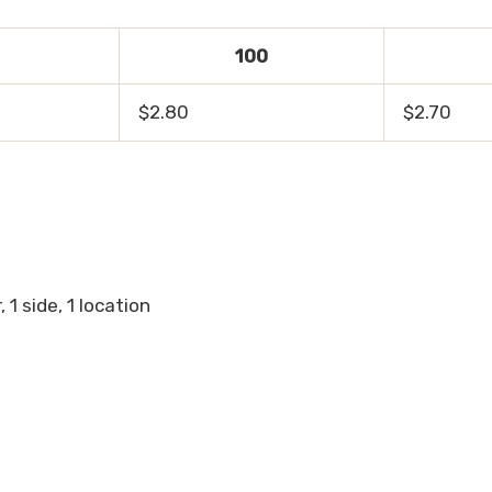
100
$2.80
$2.70
 1 side, 1 location