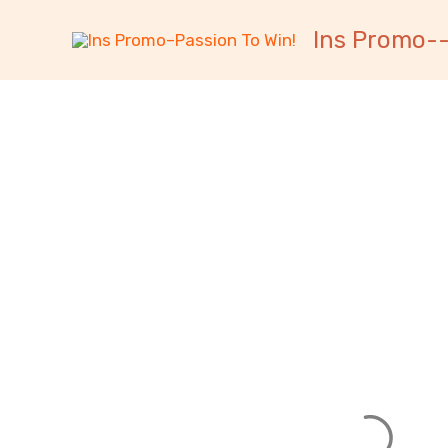
跳
内
Ins Promo--
至
容
内
容