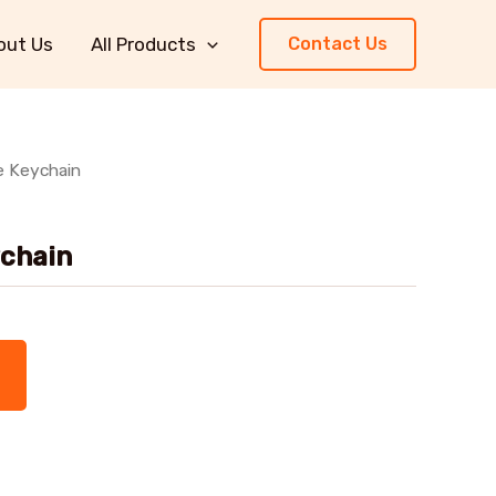
out Us
All Products
Contact Us
 Keychain
chain