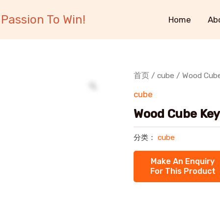
Passion To Win!
Home
Ab
首页
/
cube
/ Wood Cube
cube
Wood Cube Key
分类：
cube