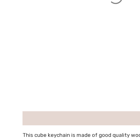
描述
用户评价 (0)
This cube keychain is made of good quality wood 